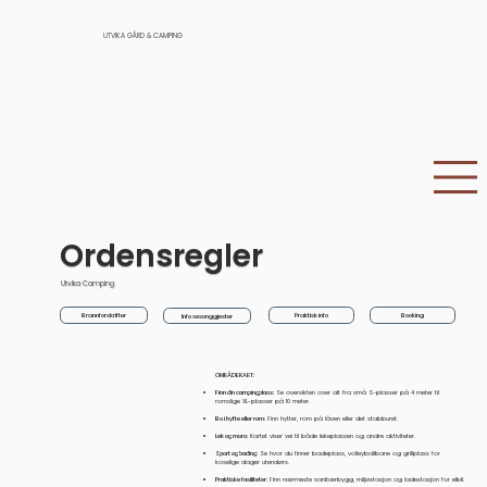
UTVIKA GÅRD & CAMPING
Ordensregler
Utvika Camping
Brannforskrifter
Praktisk info
Booking
Info sesonggjester
OMRÅDEKART:
Finn din campingplass:
Se oversikten over alt fra små S-plasser på 4 meter til
romslige XL-plasser på 10 meter.
Bo i hytte eller rom:
Finn hytter, rom på låven eller det stabburet.
Lek og moro:
Kartet viser vei til både lekeplassen og andre aktiviteter.
Sport og bading:
Se hvor du finner badeplass, volleyballbane og grillplass for
koselige dager utendørs.
Praktiske fasiliteter:
Finn nærmeste sanitærbygg, miljøstasjon og ladestasjon for elbil.