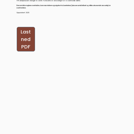
7.4
Lekeplassen stenger kl. 22:00. Foresatte er ansvarlige for å overholde dette.
Dersom ikke reglene overholdes, kan man risikere oppsigelse fra boenheten/plassen umiddelbart og stilles økonomisk ansvarlig for
overtredelse.
Oppdatert 2025
Last
ned
PDF