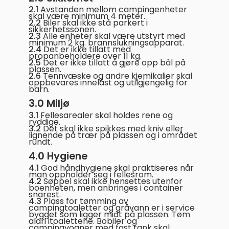
2.1
Avstanden mellom campingenheter
skal være minimum 4 meter.
2.2
Biler skal ikke stå parkert i
sikkerhetssonen.
2.3
Alle enheter skal være utstyrt med
minimum 2 kg. brannslukningsapparat.
2.4
Det er ikke tillatt med
propanbeholdere over 11 kg.
2.5
Det er ikke tillatt å gjøre opp bål på
plassen.
2.6
Tennvæske og andre kjemikalier skal
oppbevares innelåst og utilgjengelig for
barn.
3.0 Miljø
3.1
Fellesarealer skal holdes rene og
ryddige.
3.2
Det skal ikke spikkes med kniv eller
lignende på trær på plassen og i området
rundt.
4.0 Hygiene
4.1
God håndhygiene skal praktiseres når
man oppholder seg i fellesrom.
4.2
Søppel skal ikke hensettes utenfor
boenheten, men anbringes i container
snarest.
4.3
Plass for tømming av
campingtoaletter og gråvann er i service
bygget som ligger midt på plassen. Tøm
aldri i
toalettene. Bobiler og
campingvogner med fast tank skal