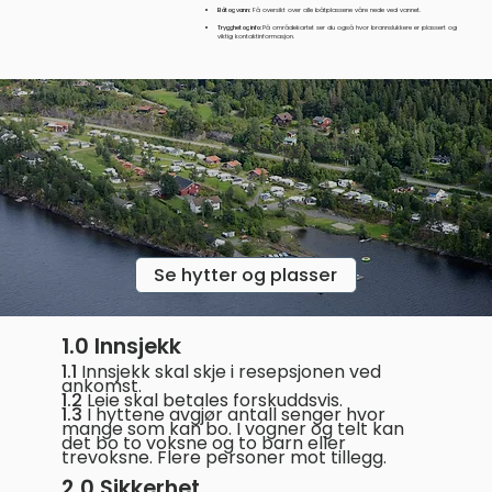
Båt og vann:
Få oversikt over alle båtplassene våre nede ved vannet.
Trygghet og info:
På områdekartet ser du også hvor brannslukkere er plassert og
viktig kontaktinformasjon.
Finn plassen som passer deg!
Sjekk tilgjenglighet og priser her
Se hytter og plasser
1.0 Innsjekk
1.1
Innsjekk skal skje i resepsjonen ved
ankomst.
1.2
Leie skal betales forskuddsvis.
1.3
I hyttene avgjør antall senger hvor
mange som kan bo. I vogner og telt kan
det bo to voksne og to barn eller
tre
voksne. Flere personer mot tillegg.
2.0 Sikkerhet