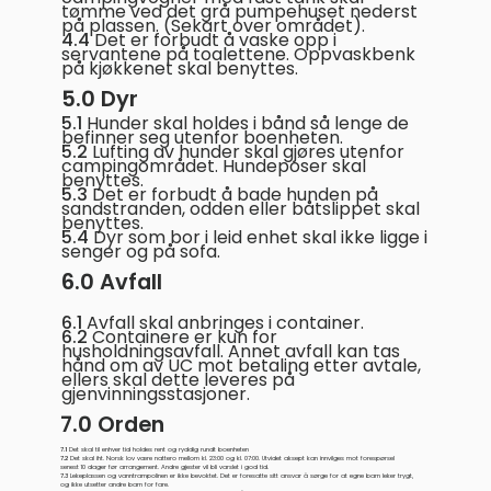
tømme ved det grå pumpehuset nederst
på plassen. (Se
kart over området).
4.4
Det er forbudt å vaske opp i
servantene på toalettene. Oppvaskbenk
på kjøkkenet skal benyttes.
5.0 Dyr
5.1
Hunder skal holdes i bånd så lenge de
befinner seg utenfor boenheten.
5.2
Lufting av hunder skal gjøres utenfor
campingområdet. Hundeposer skal
benyttes.
5.3
Det er forbudt å bade hunden på
sandstranden, odden eller båtslippet skal
benyttes.
5.4
Dyr som bor i leid enhet skal ikke ligge i
senger og på sofa.
6.0 Avfall
6.1
Avfall skal anbringes i container.
6.2
Containere er kun for
husholdningsavfall. Annet avfall kan tas
hånd om av UC mot betaling etter avtale,
ellers skal
dette leveres på
gjenvinningsstasjoner.
7.0 Orden
7.1
Det skal til enhver tid holdes rent og ryddig rundt boenheten
7.2
Det skal iht. Norsk lov være nattero mellom kl. 23:00 og kl. 07:00. Utvidet aksept kan innvilges mot forespørsel
senest 10 dager før arrangement. Andre gjester vil bli varslet i god tid.
7.3
Lekeplassen og vanntrampolinen er ikke bevoktet. Det er foresatte sitt ansvar å sørge for at egne barn leker trygt,
og ikke utsetter andre barn for fare.