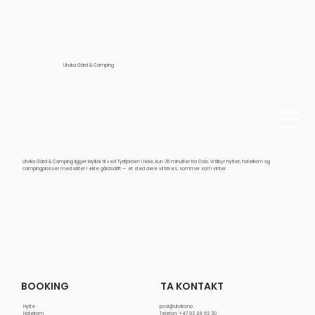
Utvika Gård & Camping
Utvika Gård & Camping ligger idyllisk til ved Tyrifjorden i Hole, kun 35 minutter fra Oslo. Vi tilbyr hytter, hotellrom og
campingplasser med røtter i ekte gårdsdrift — et sted dere vil trives, sommer som vinter.
TA KONTAKT
BOOKING
Hytte
post@utvika.no
Hotelrom
Telefon: +47 93 24 62 30