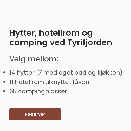
Hytter, hotellrom og
camping ved Tyrifjorden
Velg mellom:
14 hytter (7 med eget bad og kjøkken)
11 hotellrom tilknyttet låven
65 campingplasser
Reserver